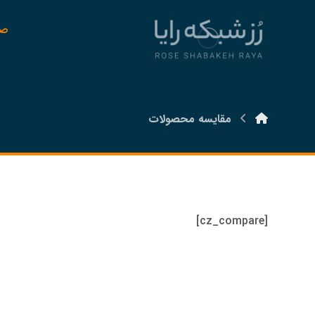
صف
مقایسه محصولات
[cz_compare]